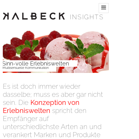
INSIGHTS
Sinn-volle Erlebniswelten
Multisensuelle Kommunikation
Es ist doch immer wieder
dasselbe; muss es aber gar nicht
sein. Die
Konzeption von
Erlebniswelten
spricht den
Empfänger auf
unterschiedlichste Arten an und
verankert Marken und Produkte