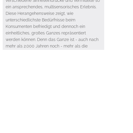
verschiedene Sinneseindrücke und vermittelte so
ein ansprechendes, multisensorisches Erlebnis.
Diese Herangehensweise zeigt, wie
unterschiedlichste Bedürfnisse beim
Konsumenten befriedigt und dennoch ein
einheitliches, großes Ganzes repräsentiert
werden können. Denn das Ganze ist - auch nach
mehr als 2.000 Jahren noch - mehr als die
Summe seiner Teile.
Weiterführende Artikel
Living à la carte
First Mallorca Publications