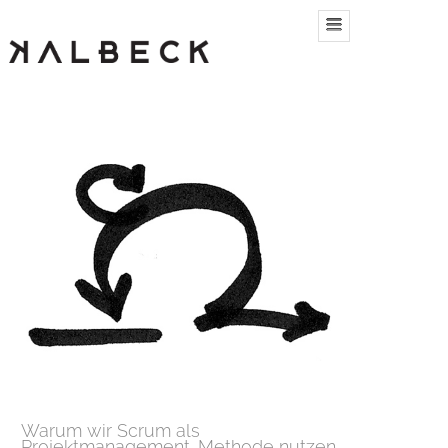
Warum wir Scrum als
Projektmanagement-Methode nutzen.