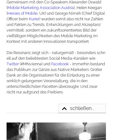
Gemeinsam mit den Co-Speakern Alexander Oswald
(
Mobile Marketing Association Austria
), Helen Keegan
(
Heroes of Mobile
, UK) und George Nimeh (Chief Digital
Officer beim
Kurier
) wurden somit also nicht nur Zahlen
und Fakten zu Trends, Entwicklungen und Akzeptanz
vermittelt, sondern ein zukunftsorientiertes Bild der
vielfältigen Möglichkeiten des Mobile Marketing im
Kontext mit anderen Innovationen transportiert.
Die Resonanz zeigt sich - naturge
m
äß - besonders schn
e
ll auf den beliebtesten Social Media-Kanälen wie
Twitter
(#MNvienna) und
Facebook
- immerhin bestand
das Publikum zur Gänze aus Native Marketern. Großer
Dank an die Organisatoren für die Einladung zu einer
wirklich gelungenen Veranstaltung, die in den
unterschiedlic
h
sten Facetten überzeugte. Und zwar
nicht nur aufgrund des Freibiers.
schließen...