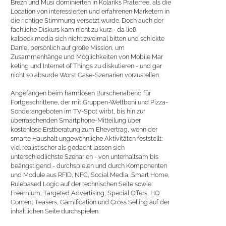
Brezn und Musi dominierten in Kolariks Praterfee, als die
Location von inter
e
ssierten und erfahrenen Marketern in
die richtige Stim
m
ung ve
r
setzt wurde. Doch auch der
fachliche Diskurs kam nicht zu kurz - da ließ
kalbeck.media sich nicht zw
e
imal bitten und schickte
Daniel persönlich auf große Mission, um
Zusammenhänge und Möglic
h
keiten von Mobile Ma
r
keting und Internet of Things zu diskutieren - und gar
nicht so absurde Worst Case-Szenarien vorzustellen.
Angefangen beim harmlosen Burschenabend für
Fortgeschrittene, der mit Gruppen-Wettboni und Pizza-
Sonderangeboten im TV-Spot wirbt, bis hin zur
überraschenden Smartphone-Mitteilung über
kostenlose Erstberatung zum Ehevertrag, wenn der
smarte Haushalt ungewöhnliche Aktivitäten feststellt;
viel realistischer als gedacht lassen sich
unterschiedlichste Szenarien - von unterhaltsam bis
beängstigend - durchspielen und durch Komponenten
und Module aus RFID, NFC, Social Media, Smart Home,
Rulebased Logic auf der technischen Seite sowie
Freemium, Targeted Advertising, Special Offers, HQ
Content Teasers, Gamification und Cross Selling auf der
inhaltlichen Seite durchspielen.