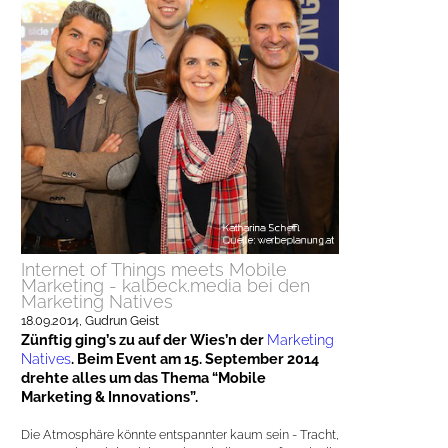
Internet of Things meets Mobile
Marketing - kalbeck.media bei den
Marketing Natives
18.09.2014
, Gudrun Geist
Zünftig ging’s zu auf der Wies’n der
Marketing
Natives
. Beim Event am 15. September 2014
drehte alles um das Thema “Mobile
Marketing & Innovations”.
Die At
m
osphäre könnte entspannter kaum sein - Trac
h
t,